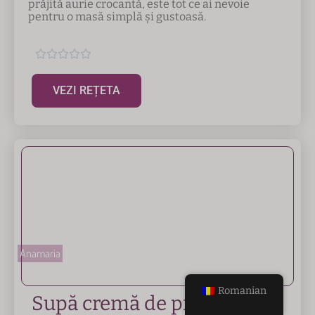
prăjită aurie crocantă, este tot ce ai nevoie
pentru o masă simplă și gustoasă.





VEZI REȚETA
Anamaria
Romanian
Supă cremă de praz