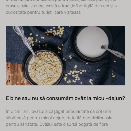
orașele sale istorice, există o tradiție îndrăgită de cehi și o
curiozitate pentru turiștii care vizitează
E bine sau nu să consumăm ovăz la micul-dejun?
În ultimii ani, ovăzul a câștigat popularitate ca opțiune
sănătoasă pentru micul dejun, datorită beneficiilor sale
pentru sănătate. Ovăzul este o sursă bogată de fibre