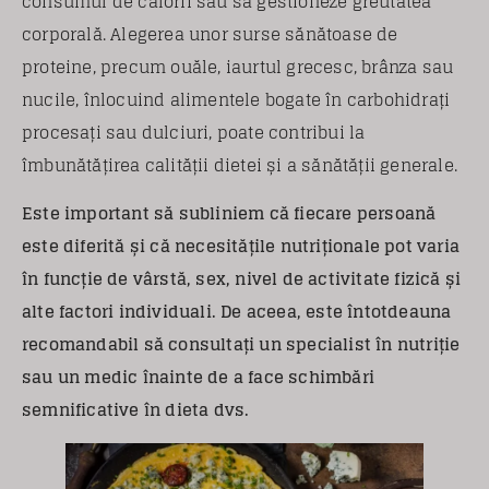
consumul de calorii sau să gestioneze greutatea
corporală. Alegerea unor surse sănătoase de
proteine, precum ouăle, iaurtul grecesc, brânza sau
nucile, înlocuind alimentele bogate în carbohidrați
procesați sau dulciuri, poate contribui la
îmbunătățirea calității dietei și a sănătății generale.
Este important să subliniem că fiecare persoană
este diferită și că necesitățile nutriționale pot varia
în funcție de vârstă, sex, nivel de activitate fizică și
alte factori individuali. De aceea, este întotdeauna
recomandabil să consultați un specialist în nutriție
sau un medic înainte de a face schimbări
semnificative în dieta dvs.