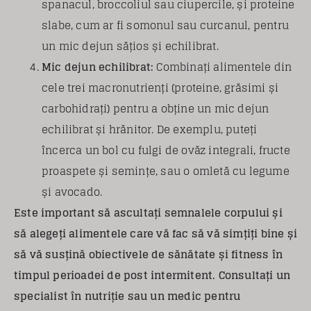
spanacul, broccoliul sau ciupercile, și proteine
​​slabe, cum ar fi somonul sau curcanul, pentru
un mic dejun sățios și echilibrat.
Mic dejun echilibrat:
Combinați alimentele din
cele trei macronutrienți (proteine, grăsimi și
carbohidrați) pentru a obține un mic dejun
echilibrat și hrănitor. De exemplu, puteți
încerca un bol cu fulgi de ovăz integrali, fructe
proaspete și semințe, sau o omletă cu legume
și avocado.
Este important să ascultați semnalele corpului și
să alegeți alimentele care vă fac să vă simțiți bine și
să vă susțină obiectivele de sănătate și fitness în
timpul perioadei de post intermitent. Consultați un
specialist în nutriție sau un medic pentru