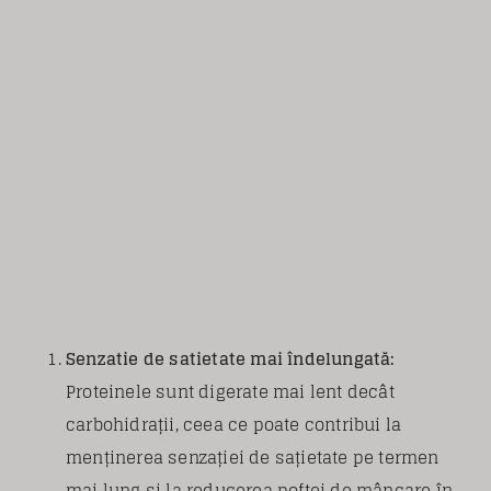
Senzatie de satietate mai îndelungată:
Proteinele sunt digerate mai lent decât
carbohidrații, ceea ce poate contribui la
menținerea senzației de sațietate pe termen
mai lung și la reducerea poftei de mâncare în