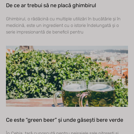
De ce ar trebui să ne placă ghimbirul
Ghimbirul, o rădăcină cu multiple utilizări în bucătărie și în
medicină, este un ingredient cu o istorie îndelungată și o
serie impresionantă de beneficii pentru
Ce este “green beer” și unde găsești bere verde
În Cehia, țară cunoscută pentru peisajele sale pitorești și