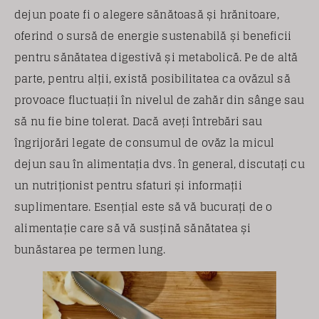
dejun poate fi o alegere sănătoasă și hrănitoare,
oferind o sursă de energie sustenabilă și beneficii
pentru sănătatea digestivă și metabolică. Pe de altă
parte, pentru alții, există posibilitatea ca ovăzul să
provoace fluctuații în nivelul de zahăr din sânge sau
să nu fie bine tolerat. Dacă aveți întrebări sau
îngrijorări legate de consumul de ovăz la micul
dejun sau în alimentația dvs. în general, discutați cu
un nutriționist pentru sfaturi și informații
suplimentare. Esențial este să vă bucurați de o
alimentație care să vă susțină sănătatea și
bunăstarea pe termen lung.