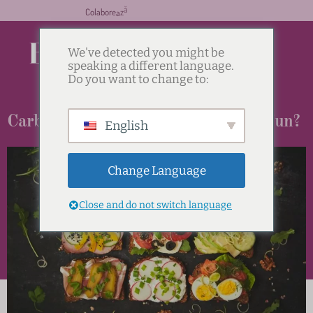
i
o
C
o
l
a
b
o
r
e
a
z
ă
c
u
n
We've detected you might be
speaking a different language.
Fine
dining
Magazine
Do you want to change to:
Carbohidrați sau proteine la micul dejun?
English
Change Language
Close and do not switch language