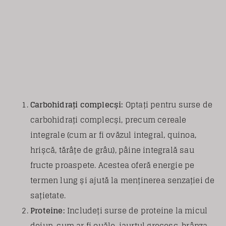
Carbohidrați complecși:
Optați pentru surse de
carbohidrați complecși, precum cereale
integrale (cum ar fi ovăzul integral, quinoa,
hrișcă, tărâțe de grâu), pâine integrală sau
fructe proaspete. Acestea oferă energie pe
termen lung și ajută la menținerea senzației de
sațietate.
Proteine:
Includeți surse de proteine ​​la micul
dejun, cum ar fi ouăle, iaurtul grecesc, brânza,