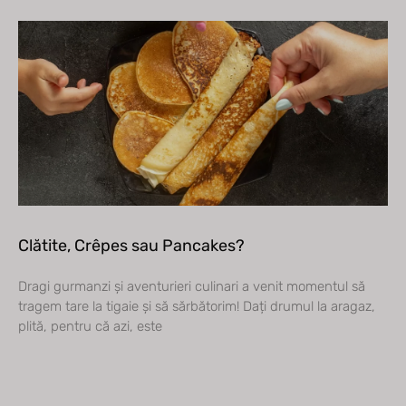
Clătite, Crêpes sau Pancakes?
Dragi gurmanzi și aventurieri culinari a venit momentul să
tragem tare la tigaie și să sărbătorim! Dați drumul la aragaz,
plită, pentru că azi, este