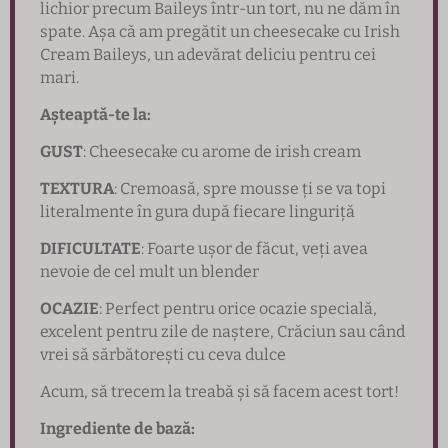
lichior precum Baileys într-un tort, nu ne dăm în
spate. Așa că am pregătit un cheesecake cu Irish
Cream Baileys, un adevărat deliciu pentru cei
mari.
Așteaptă-te la:
GUST
: Cheesecake cu arome de irish cream
TEXTURA
: Cremoasă, spre mousse ți se va topi
literalmente în gura după fiecare linguriță
DIFICULTATE
: Foarte ușor de făcut, veți avea
nevoie de cel mult un blender
OCAZIE
: Perfect pentru orice ocazie specială,
excelent pentru zile de naștere, Crăciun sau când
vrei să sărbătorești cu ceva dulce
Acum, să trecem la treabă și să facem acest tort!
Ingrediente de bază: