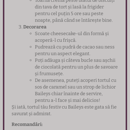
Toarnă crema peste blatul de biscuiți
din tava de tort și lasă la frigider
pentru cel puțin 5 ore sau peste
noapte, până când se întărește bine.
Decorarea
Scoate cheesecake-ul din formă și
acoperă-l cu frișcă.
Pudrează cu pudră de cacao sau ness
pentru un aspect elegant.
Poți adăuga și câteva bucle sau așchii
de ciocolată pentru un plus de savoare
și frumusețe.
De asemenea, puteți acoperi tortul cu
sos de caramel sau un strop de lichior
Baileys chiar înainte de servire,
pentru a-l face și mai delicios!
Și iată, tortul tău festiv cu Baileys este gata să fie
savurat și admirat.
Recomandări: