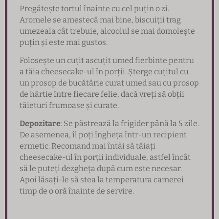
Pregătește tortul înainte cu cel puțin o zi.
Aromele se amestecă mai bine, biscuiții trag
umezeala cât trebuie, alcoolul se mai domolește
puțin și este mai gustos.
Folosește un cuțit ascuțit umed fierbinte pentru
a tăia cheesecake-ul în porții. Șterge cuțitul cu
un prosop de bucătărie curat umed sau cu prosop
de hârtie între fiecare felie, dacă vreți să obții
tăieturi frumoase și curate.
Depozitare
: Se păstrează la frigider până la 5 zile.
De asemenea, îl poți îngheța într-un recipient
ermetic. Recomand mai întâi să tăiați
cheesecake-ul în porții individuale, astfel încât
să le puteți dezgheța după cum este necesar.
Apoi lăsați-le să stea la temperatura camerei
timp de o oră înainte de servire.