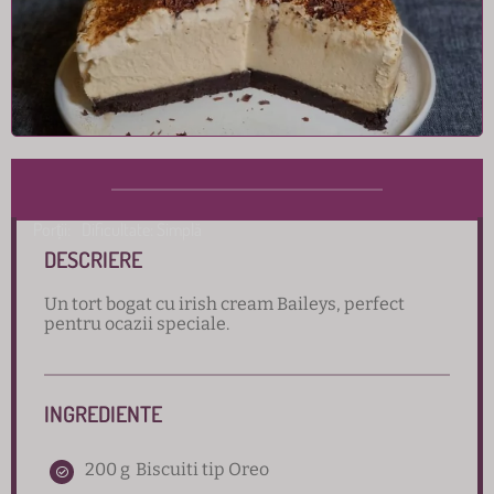
Porții:
Dificultate: Simplă
DESCRIERE
Un tort bogat cu irish cream Baileys, perfect
pentru ocazii speciale.
INGREDIENTE
200 g
Biscuiti tip Oreo