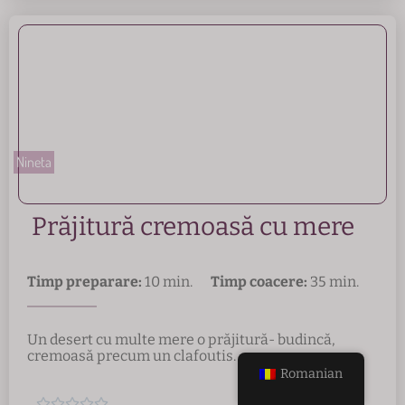
Nineta
Prăjitură cremoasă cu mere
Timp preparare:
10 min.
Timp coacere:
35 min.
Un desert cu multe mere o prăjitură- budincă,
cremoasă precum un clafoutis.
Romanian




