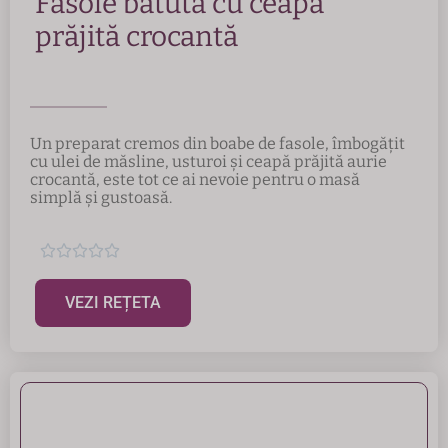
Fasole bătută cu ceapă
prăjită crocantă
Un preparat cremos din boabe de fasole, îmbogățit
cu ulei de măsline, usturoi și ceapă prăjită aurie
crocantă, este tot ce ai nevoie pentru o masă
simplă și gustoasă.





VEZI REȚETA