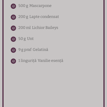
500 g
Mascarpone
200 g
Lapte condensat
200 ml
Lichior Baileys
50 g
Unt
9 g praf
Gelatină
1 linguriță
Vanilie esență